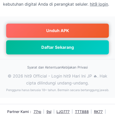
kebutuhan digital Anda di perangkat seluler.
hit9 login
.
Unduh APK
Daftar Sekarang
Syarat dan Ketentuan
Kebijakan Privasi
© 2026 hit9 Official - Login hit9 Hari Ini JP 🔥. Hak
cipta dilindungi undang-undang.
Pengguna harus berusia 18+ tahun. Bermain secara bertanggung jawab.
Partner Kami：
77rp
|
9sl
|
LJO777
|
TTT888
|
RK77
|