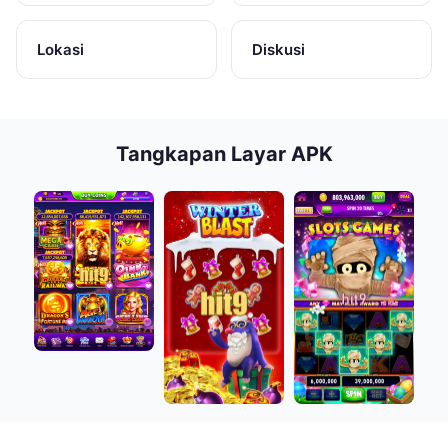
Lokasi
Diskusi
Tangkapan Layar APK