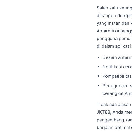
Salah satu keung
dibangun dengan 
yang instan dan 
Antarmuka penggu
pengguna pemula 
di dalam aplikas
Desain antarm
Notifikasi ce
Kompatibilita
Penggunaan s
perangkat And
Tidak ada alasa
JKT88, Anda mem
pengembang kami
berjalan optimal