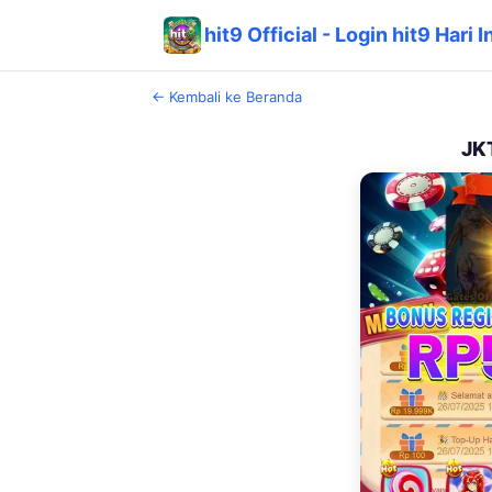
hit9 Official - Login hit9 Hari I
← Kembali ke Beranda
JK