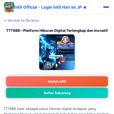
hit9 Official - Login hit9 Hari Ini JP 🔥
← Kembali ke Beranda
TTT888 – Platform Hiburan Digital Terlengkap dan Inovatif
Unduh APK
Daftar Sekarang
TTT888 hadir sebagai solusi hiburan digital terdepan yang
dirancang khusus untuk memenuhi kebutuhan gaya hidup modern