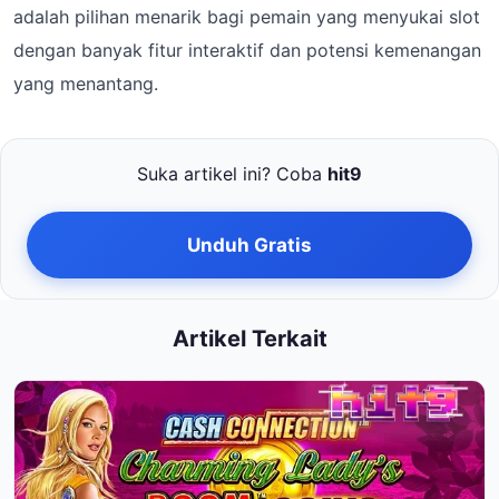
adalah pilihan menarik bagi pemain yang menyukai slot
dengan banyak fitur interaktif dan potensi kemenangan
yang menantang.
Suka artikel ini? Coba
hit9
Unduh Gratis
Artikel Terkait