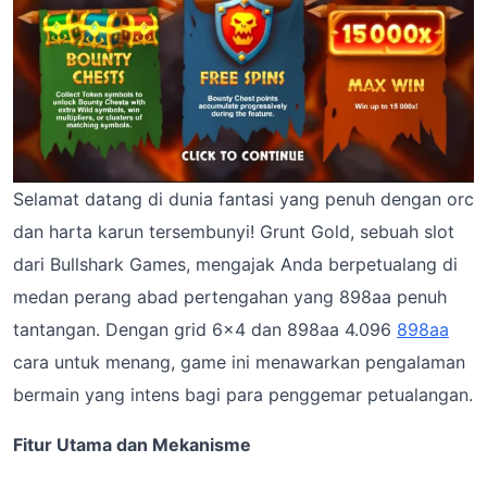
Selamat datang di dunia fantasi yang penuh dengan orc
dan harta karun tersembunyi! Grunt Gold, sebuah slot
dari Bullshark Games, mengajak Anda berpetualang di
medan perang abad pertengahan yang 898aa penuh
tantangan. Dengan grid 6×4 dan 898aa 4.096
898aa
cara untuk menang, game ini menawarkan pengalaman
bermain yang intens bagi para penggemar petualangan.
Fitur Utama dan Mekanisme