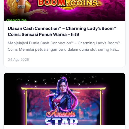
Ulasan Cash Connection™ – Charming Lady’s Boom™
Coins: Sensasi Penuh Warna – hit9
Menjelajahi Dunia Cash Connection™ – Charming Lady’s Boom™
Coins Memulai petualangan baru dalam dunia slot sering kali
terasa seperti melangkah...
04 Agu 2026