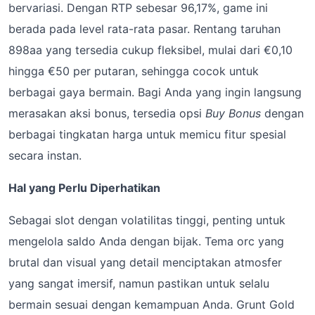
bervariasi. Dengan RTP sebesar 96,17%, game ini
berada pada level rata-rata pasar. Rentang taruhan
898aa yang tersedia cukup fleksibel, mulai dari €0,10
hingga €50 per putaran, sehingga cocok untuk
berbagai gaya bermain. Bagi Anda yang ingin langsung
merasakan aksi bonus, tersedia opsi
Buy Bonus
dengan
berbagai tingkatan harga untuk memicu fitur spesial
secara instan.
Hal yang Perlu Diperhatikan
Sebagai slot dengan volatilitas tinggi, penting untuk
mengelola saldo Anda dengan bijak. Tema orc yang
brutal dan visual yang detail menciptakan atmosfer
yang sangat imersif, namun pastikan untuk selalu
bermain sesuai dengan kemampuan Anda. Grunt Gold